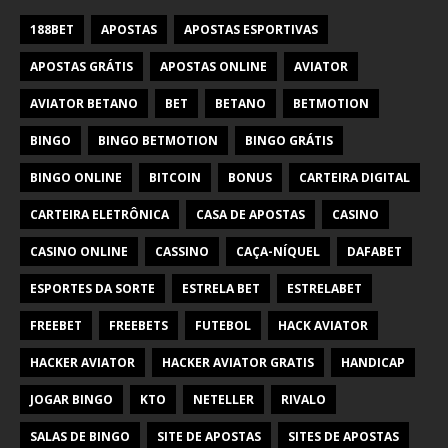
188BET
APOSTAS
APOSTAS ESPORTIVAS
APOSTAS GRÁTIS
APOSTAS ONLINE
AVIATOR
AVIATOR BETANO
BET
BETANO
BETMOTION
BINGO
BINGO BETMOTION
BINGO GRÁTIS
BINGO ONLINE
BITCOIN
BONUS
CARTEIRA DIGITAL
CARTEIRA ELETRÔNICA
CASA DE APOSTAS
CASINO
CASINO ONLINE
CASSINO
CAÇA-NÍQUEL
DAFABET
ESPORTES DA SORTE
ESTRELA BET
ESTRELABET
FREEBET
FREEBETS
FUTEBOL
HACK AVIATOR
HACKER AVIATOR
HACKER AVIATOR GRATIS
HANDICAP
JOGAR BINGO
KTO
NETELLER
RIVALO
SALAS DE BINGO
SITE DE APOSTAS
SITES DE APOSTAS