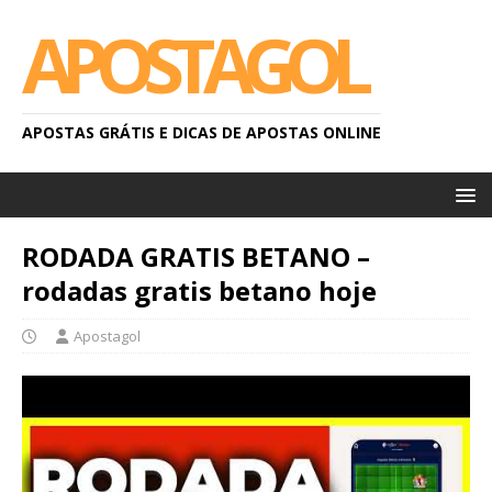
APOSTAGOL
APOSTAS GRÁTIS E DICAS DE APOSTAS ONLINE
RODADA GRATIS BETANO –
rodadas gratis betano hoje
Apostagol