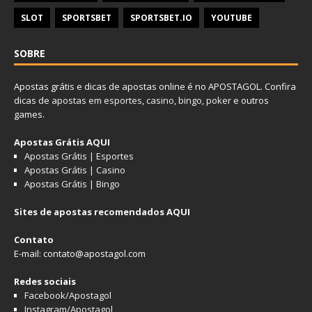
SLOT
SPORTSBET
SPORTSBET.IO
YOUTUBE
SOBRE
Apostas grátis e dicas de apostas online é no APOSTAGOL. Confira
dicas de
apostas em esportes
,
casino
,
bingo
,
poker
e outros
games.
Apostas Grátis AQUI
Apostas Grátis | Esportes
Apostas Grátis | Casino
Apostas Grátis | Bingo
Sites de apostas recomendados AQUI
Contato
E-mail: contato@apostagol.com
Redes sociais
Facebook/Apostagol
Instagram/Apostagol