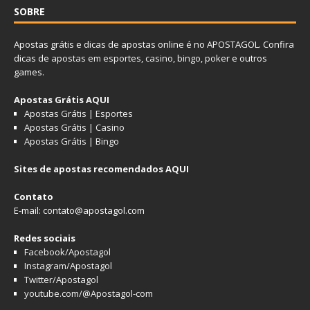
SOBRE
Apostas grátis e dicas de apostas online é no APOSTAGOL. Confira
dicas de
apostas em esportes
,
casino
,
bingo
,
poker
e outros
games.
Apostas Grátis AQUI
Apostas Grátis | Esportes
Apostas Grátis | Casino
Apostas Grátis | Bingo
Sites de apostas recomendados AQUI
Contato
E-mail: contato@apostagol.com
Redes sociais
Facebook/Apostagol
Instagram/Apostagol
Twitter/Apostagol
youtube.com/@Apostagol-com