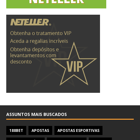
ASSUNTOS MAIS BUSCADOS
188BET
APOSTAS
APOSTAS ESPORTIVAS