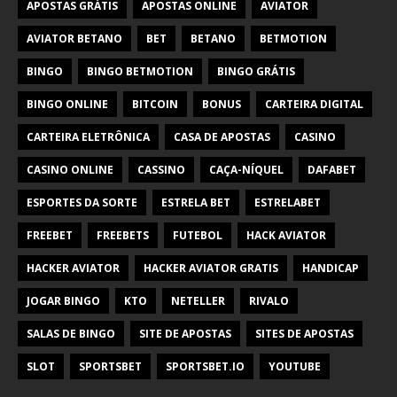
APOSTAS GRÁTIS
APOSTAS ONLINE
AVIATOR
AVIATOR BETANO
BET
BETANO
BETMOTION
BINGO
BINGO BETMOTION
BINGO GRÁTIS
BINGO ONLINE
BITCOIN
BONUS
CARTEIRA DIGITAL
CARTEIRA ELETRÔNICA
CASA DE APOSTAS
CASINO
CASINO ONLINE
CASSINO
CAÇA-NÍQUEL
DAFABET
ESPORTES DA SORTE
ESTRELA BET
ESTRELABET
FREEBET
FREEBETS
FUTEBOL
HACK AVIATOR
HACKER AVIATOR
HACKER AVIATOR GRATIS
HANDICAP
JOGAR BINGO
KTO
NETELLER
RIVALO
SALAS DE BINGO
SITE DE APOSTAS
SITES DE APOSTAS
SLOT
SPORTSBET
SPORTSBET.IO
YOUTUBE