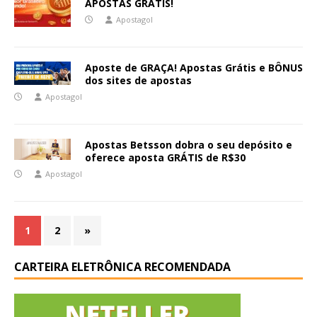
APOSTAS GRÁTIS!
Apostagol
Aposte de GRAÇA! Apostas Grátis e BÔNUS
dos sites de apostas
Apostagol
Apostas Betsson dobra o seu depósito e
oferece aposta GRÁTIS de R$30
Apostagol
1
2
»
CARTEIRA ELETRÔNICA RECOMENDADA