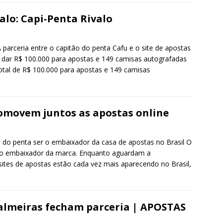
lo: Capi-Penta Rivalo
ceria entre o capitão do penta Cafu e o site de apostas
 dar R$ 100.000 para apostas e 149 camisas autografadas
total de R$ 100.000 para apostas e 149 camisas
romovem juntos as apostas online
o do penta ser o embaixador da casa de apostas no Brasil O
vo embaixador da marca. Enquanto aguardam a
sites de apostas estão cada vez mais aparecendo no Brasil,
almeiras fecham parceria | APOSTAS