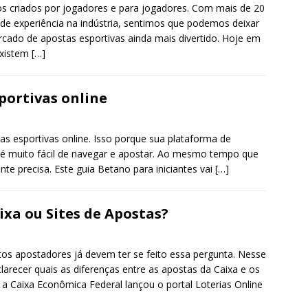
 criados por jogadores e para jogadores. Com mais de 20
de experiência na indústria, sentimos que podemos deixar
cado de apostas esportivas ainda mais divertido. Hoje em
existem
[…]
portivas online
s esportivas online. Isso porque sua plataforma de
 é muito fácil de navegar e apostar. Ao mesmo tempo que
te precisa. Este guia Betano para iniciantes vai
[…]
ixa ou Sites de Apostas?
tos apostadores já devem ter se feito essa pergunta. Nesse
larecer quais as diferenças entre as apostas da Caixa e os
 a Caixa Econômica Federal lançou o portal Loterias Online