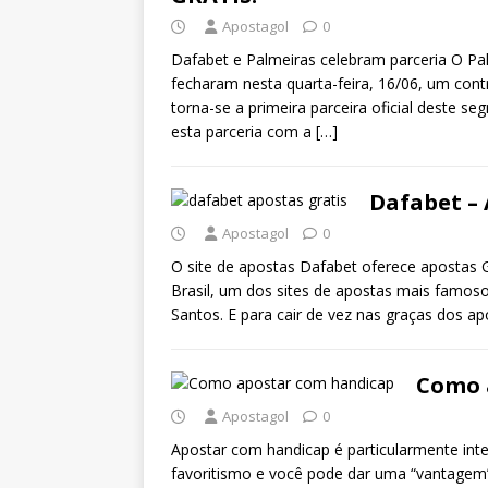
Apostagol
0
Dafabet e Palmeiras celebram parceria O Pa
fecharam nesta quarta-feira, 16/06, um cont
torna-se a primeira parceira oficial deste s
esta parceria com a
[…]
Dafabet – 
Apostagol
0
O site de apostas Dafabet oferece apostas 
Brasil, um dos sites de apostas mais famos
Santos. E para cair de vez nas graças dos ap
Como 
Apostagol
0
Apostar com handicap é particularmente in
favoritismo e você pode dar uma “vantagem”