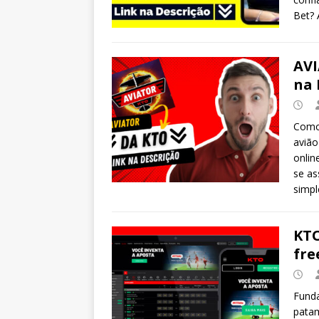
Bet? 
AVI
na
Como 
avião
onlin
se as
simpl
KTO
fre
Funda
patam