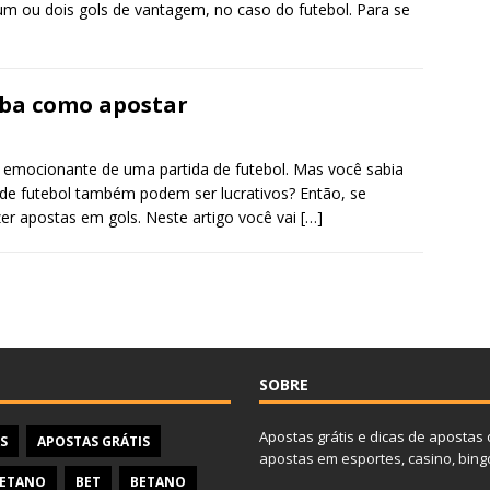
m ou dois gols de vantagem, no caso do futebol. Para se
aiba como apostar
 emocionante de uma partida de futebol. Mas você sabia
de futebol também podem ser lucrativos? Então, se
zer apostas em gols. Neste artigo você vai
[…]
SOBRE
Apostas grátis e dicas de apostas
S
APOSTAS GRÁTIS
apostas em esportes
,
casino
,
bing
BETANO
BET
BETANO