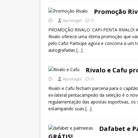
Promoção Riva
Apostagol
0
PROMOÇÃO RIVALO: CAPI-PENTA RIVALO! A par
Rivalo oferece uma ótima promoção que vai
pelo Cafu! Participe agora e concorra a um 
autografadas
[…]
Rivalo e Cafu p
Apostagol
0
Rivalo e Cafu fecham parceria para o capitã
ex-lateral pentacampeão da seleção é o no
regulamentação das apostas esportivas, os 
estampando suas
[…]
Dafabet e P
GRÁTIS!