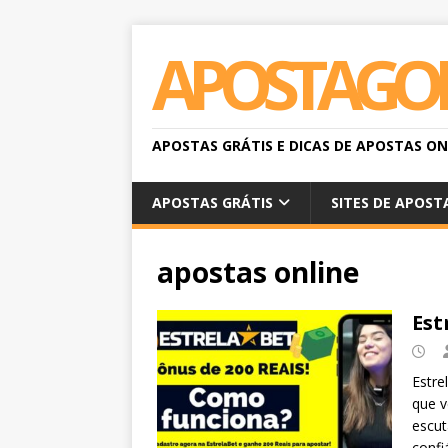
APOSTAGO
APOSTAS GRÁTIS E DICAS DE APOSTAS ON
APOSTAS GRÁTIS
SITES DE APOST
apostas online
Est
Estre
que v
escut
confi