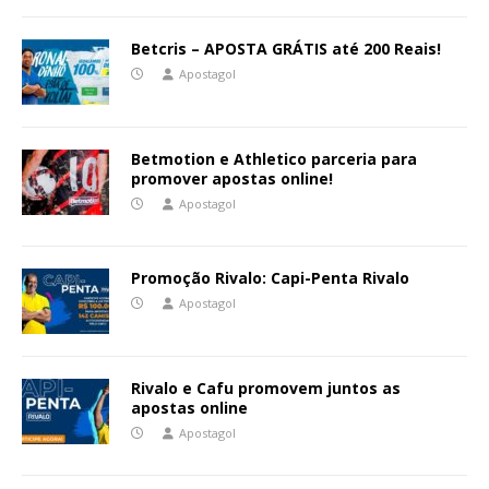
Betcris – APOSTA GRÁTIS até 200 Reais!
Apostagol
Betmotion e Athletico parceria para
promover apostas online!
Apostagol
Promoção Rivalo: Capi-Penta Rivalo
Apostagol
Rivalo e Cafu promovem juntos as
apostas online
Apostagol