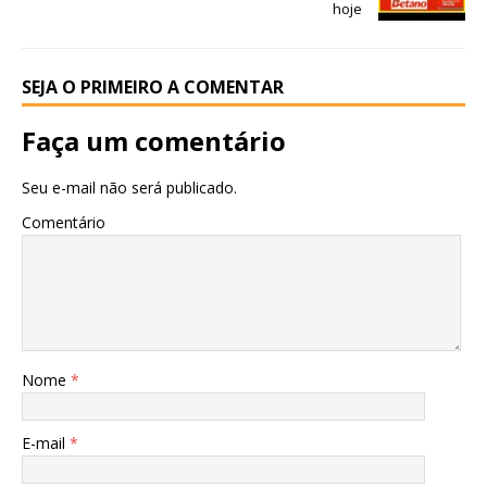
hoje
SEJA O PRIMEIRO A COMENTAR
Faça um comentário
Seu e-mail não será publicado.
Comentário
Nome
*
E-mail
*