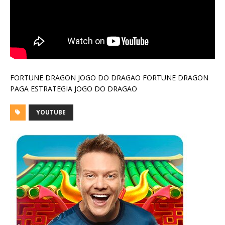
FORTUNE DRAGON JOGO DO DRAGAO FORTUNE DRAGON
PAGA ESTRATEGIA JOGO DO DRAGAO
YOUTUBE