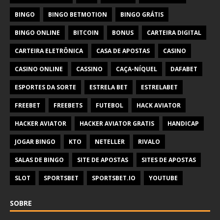
BINGO
BINGO BETMOTION
BINGO GRÁTIS
BINGO ONLINE
BITCOIN
BONUS
CARTEIRA DIGITAL
CARTEIRA ELETRÔNICA
CASA DE APOSTAS
CASINO
CASINO ONLINE
CASSINO
CAÇA-NÍQUEL
DAFABET
ESPORTES DA SORTE
ESTRELA BET
ESTRELABET
FREEBET
FREEBETS
FUTEBOL
HACK AVIATOR
HACKER AVIATOR
HACKER AVIATOR GRATIS
HANDICAP
JOGAR BINGO
KTO
NETELLER
RIVALO
SALAS DE BINGO
SITE DE APOSTAS
SITES DE APOSTAS
SLOT
SPORTSBET
SPORTSBET.IO
YOUTUBE
SOBRE