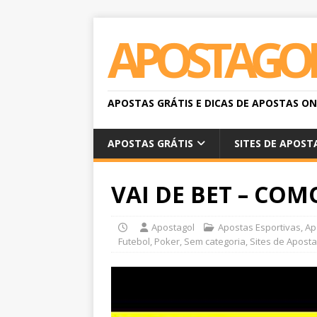
APOSTAGO
APOSTAS GRÁTIS E DICAS DE APOSTAS ON
APOSTAS GRÁTIS
SITES DE APOST
VAI DE BET – CO
Apostagol
Apostas Esportivas
,
Ap
Futebol
,
Poker
,
Sem categoria
,
Sites de Apost