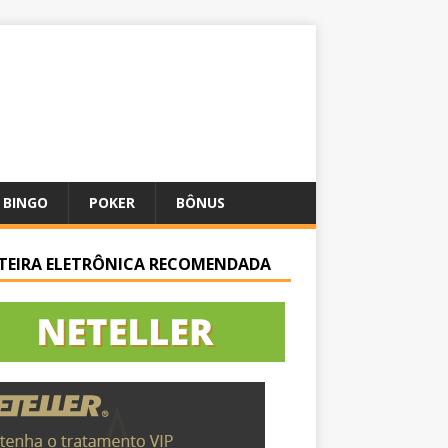
BINGO
POKER
BÔNUS
TEIRA ELETRÔNICA RECOMENDADA