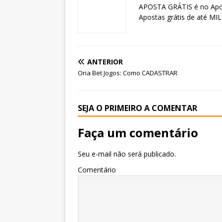
APOSTA GRÁTIS é no Apos
Apostas grátis de até M
ANTERIOR
Ona Bet Jogos: Como CADASTRAR
SEJA O PRIMEIRO A COMENTAR
Faça um comentário
Seu e-mail não será publicado.
Comentário