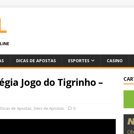
L
LINE
AS
DICAS DE APOSTAS
ESPORTES
CASINO
gia Jogo do Tigrinho –
CAR
,
Dicas de Apostas
,
Sites de Apostas
0