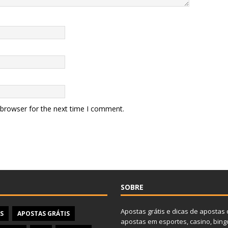
 browser for the next time I comment.
SOBRE
Apostas grátis e dicas de apostas
S
APOSTAS GRÁTIS
apostas em esportes
,
casino
,
bing