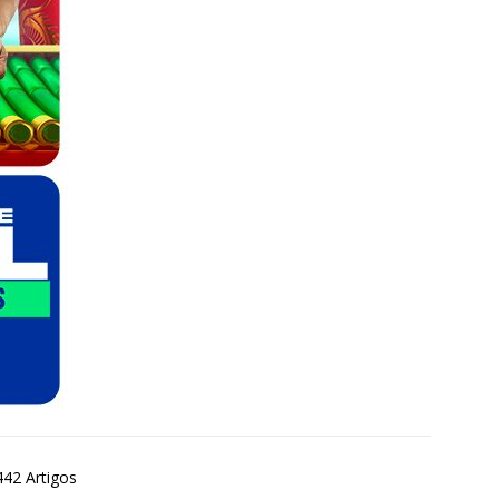
442 Artigos