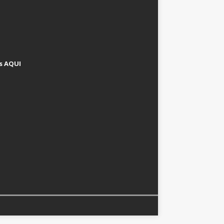
s AQUI