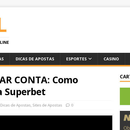
L
LINE
AS
DICAS DE APOSTAS
ESPORTES
CASINO
CAR CONTA: Como
CAR
a Superbet
,
Dicas de Apostas
,
Sites de Apostas
0