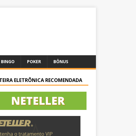
BINGO
POKER
BÔNUS
TEIRA ELETRÔNICA RECOMENDADA