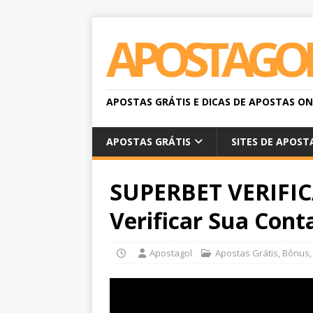
APOSTAGO
APOSTAS GRÁTIS E DICAS DE APOSTAS ON
APOSTAS GRÁTIS
SITES DE APOST
SUPERBET VERIFI
Verificar Sua Cont
Apostagol
Apostas Grátis
,
Bônus