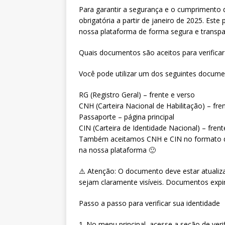
Para garantir a segurança e o cumprimento d
obrigatória a partir de janeiro de 2025. Est
nossa plataforma de forma segura e transpa
Quais documentos são aceitos para verificar
Você pode utilizar um dos seguintes document
RG (Registro Geral) – frente e verso
CNH (Carteira Nacional de Habilitação) – fre
Passaporte – página principal
CIN (Carteira de Identidade Nacional) – frent
Também aceitamos CNH e CIN no formato di
na nossa plataforma 🙂
⚠️ Atenção: O documento deve estar atuali
sejam claramente visíveis. Documentos expi
Passo a passo para verificar sua identidade
1. No menu principal, acesse a seção de ve