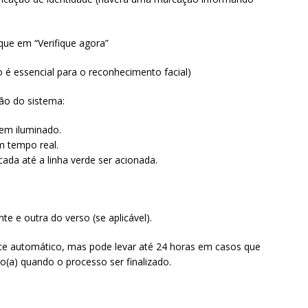
ique em “Verifique agora”
o é essencial para o reconhecimento facial)
ção do sistema:
em iluminado.
em tempo real.
ada até a linha verde ser acionada.
te e outra do verso (se aplicável).
nte automático, mas pode levar até 24 horas em casos que
o(a) quando o processo ser finalizado.