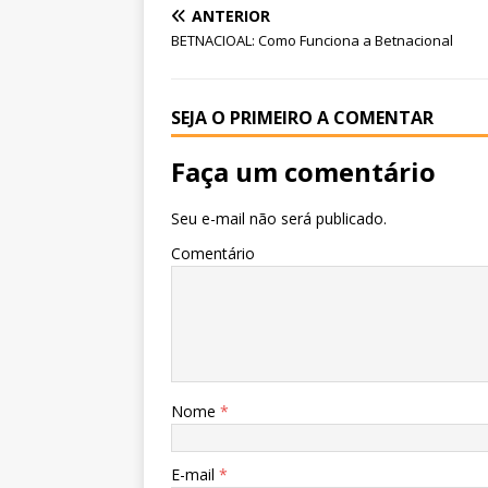
ANTERIOR
BETNACIOAL: Como Funciona a Betnacional
SEJA O PRIMEIRO A COMENTAR
Faça um comentário
Seu e-mail não será publicado.
Comentário
Nome
*
E-mail
*