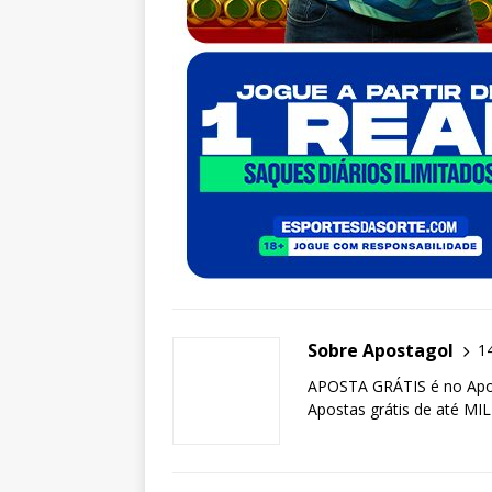
Sobre Apostagol
1
APOSTA GRÁTIS é no Apos
Apostas grátis de até M