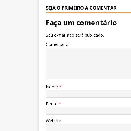
SEJA O PRIMEIRO A COMENTAR
Faça um comentário
Seu e-mail não será publicado.
Comentário
Nome
*
E-mail
*
Website