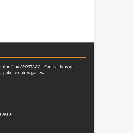
 online é no APOSTAGOL. Confira dicas de
o
,
poker
e outros games.
s AQUI