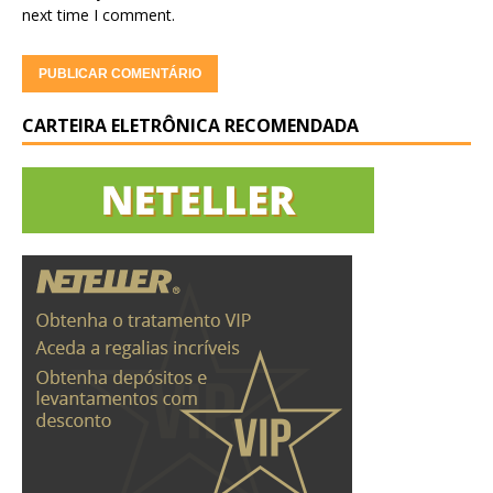
next time I comment.
CARTEIRA ELETRÔNICA RECOMENDADA