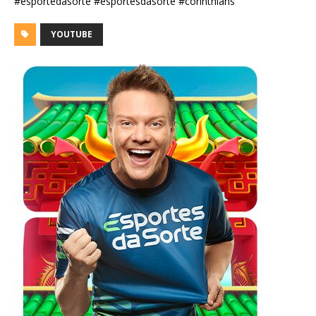
#esportedasorte #esportesdasorte #corinthians
YOUTUBE