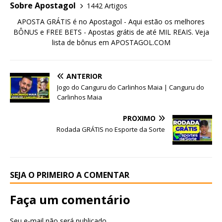
Sobre Apostagol
1442 Artigos
APOSTA GRÁTIS é no Apostagol - Aqui estão os melhores
BÔNUS e FREE BETS - Apostas grátis de até MIL REAIS. Veja
lista de bônus em APOSTAGOL.COM
ANTERIOR
Jogo do Canguru do Carlinhos Maia | Canguru do
Carlinhos Maia
PRÓXIMO
Rodada GRÁTIS no Esporte da Sorte
SEJA O PRIMEIRO A COMENTAR
Faça um comentário
Seu e-mail não será publicado.