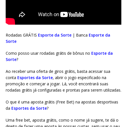
Rodadas GRÁTIS
Esporte da Sorte
| Banca
Esporte da
Sorte
Como posso usar rodadas grátis de bônus no
Esporte da
Sorte
?
Ao receber uma oferta de giros grátis, basta acessar sua
conta
Esportes da Sorte
, abrir o jogo especificado na
promoção e começar a jogar. Lá, você encontrará suas
rodadas grátis já configuradas e prontas para serem utilizadas.
O que é uma aposta grátis (Free Bet) na apostas desportivas
da
Esportes da Sorte
?
Uma free bet, aposta grátis, como o nome já sugere, te dá o
direito de fazer uma aposta às nossas custas, sem usar o seu