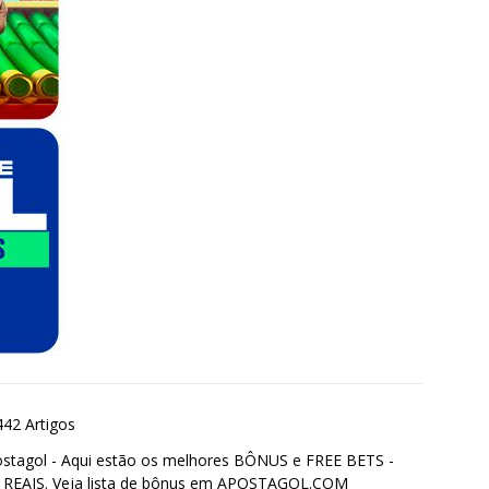
442 Artigos
tagol - Aqui estão os melhores BÔNUS e FREE BETS -
IL REAIS. Veja lista de bônus em APOSTAGOL.COM