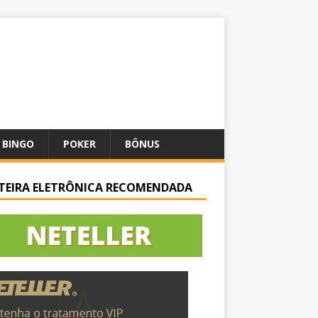
BINGO
POKER
BÔNUS
TEIRA ELETRÔNICA RECOMENDADA