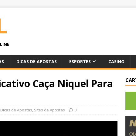
L
LINE
AS
DICAS DE APOSTAS
ESPORTES
CASINO
icativo Caça Niquel Para
CAR
,
Dicas de Apostas
,
Sites de Apostas
0