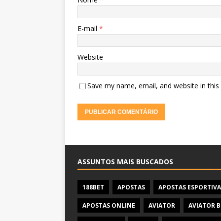
E-mail
*
Website
Save my name, email, and website in this
ASSUNTOS MAIS BUSCADOS
188BET
APOSTAS
APOSTAS ESPORTIVA
APOSTAS ONLINE
AVIATOR
AVIATOR 