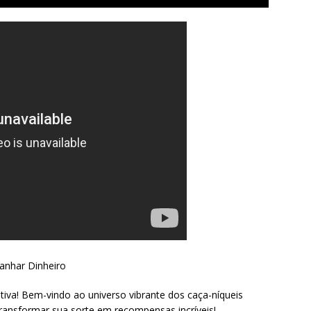
Ganhar Dinheiro
iva! Bem-vindo ao universo vibrante dos caça-níqueis
ransformar sua sorte em recompensas incríveis!