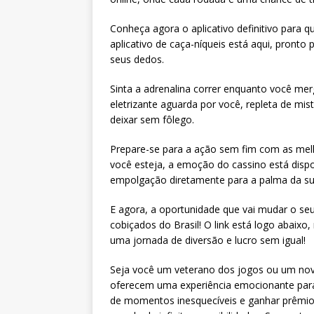
Conheça agora o aplicativo definitivo para
aplicativo de caça-níqueis está aqui, pront
seus dedos.
Sinta a adrenalina correr enquanto você m
eletrizante aguarda por você, repleta de mi
deixar sem fôlego.
Prepare-se para a ação sem fim com as mel
você esteja, a emoção do cassino está disp
empolgação diretamente para a palma da s
E agora, a oportunidade que vai mudar o se
cobiçados do Brasil! O link está logo abaix
uma jornada de diversão e lucro sem igual!
Seja você um veterano dos jogos ou um nov
oferecem uma experiência emocionante para 
de momentos inesquecíveis e ganhar prêmios