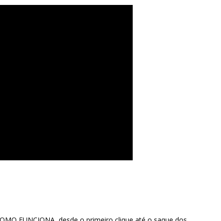
OMO FUNCIONA, desde o primeiro clique até o saque dos