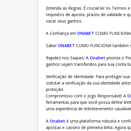
Entenda as Regras: É crucial ler os Termos 
requisitos de aposta, prazos de validade e q
sacar seus ganhos.
A Confiança em
ONABET
COMO FUNCIONA
Saber
ONABET
COMO FUNCIONA também signi
Rapidez nos Saques: A
Onabet
prioriza o Pi
ganhos sejam transferidos para sua conta ba
Verificação de Identidade: Para proteger su
solicitar a verificação da sua identidade an
proteção.
Compromisso com o Jogo Responsável: A
O
ferramentas para que você possa definir li
uma experiência de entretenimento saudável
A
Onabet
é uma plataforma robusta e confiá
apostas e cassino de primeira linha. Agora q