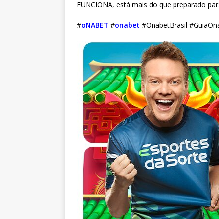
FUNCIONA, está mais do que preparado para 
#
oNABET
#
onabet
#OnabetBrasil #GuiaOn