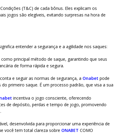
e Condições (T&C) de cada bônus. Eles explicam os
uais jogos são elegíveis, evitando surpresas na hora de
fica entender a segurança e a agilidade nos saques:
x como principal método de saque, garantindo que seus
ncária de forma rápida e segura.
a conta e seguir as normas de segurança, a
Onabet
pode
tes do primeiro saque. É um processo padrão, que visa a sua
nabet
incentiva o jogo consciente, oferecendo
mites de depósito, perdas e tempo de jogo, promovendo
.
vel, desenvolvida para proporcionar uma experiência de
ue você tem total clareza sobre
ONABET
COMO