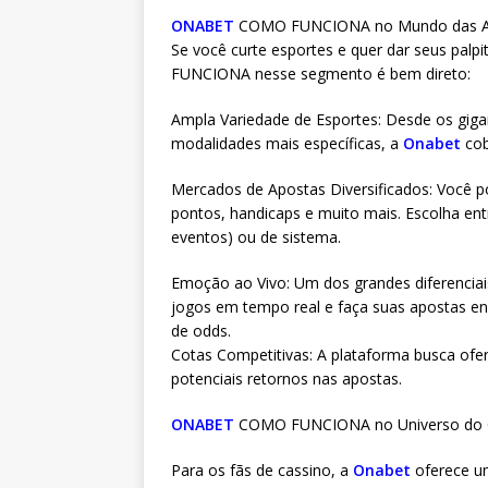
ONABET
COMO FUNCIONA no Mundo das Ap
Se você curte esportes e quer dar seus palpi
FUNCIONA nesse segmento é bem direto:
Ampla Variedade de Esportes: Desde os gigan
modalidades mais específicas, a
Onabet
cob
Mercados de Apostas Diversificados: Você p
pontos, handicaps e muito mais. Escolha en
eventos) ou de sistema.
Emoção ao Vivo: Um dos grandes diferencia
jogos em tempo real e faça suas apostas e
de odds.
Cotas Competitivas: A plataforma busca ofer
potenciais retornos nas apostas.
ONABET
COMO FUNCIONA no Universo do C
Para os fãs de cassino, a
Onabet
oferece um