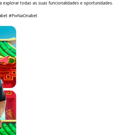
explorar todas as suas funcionalidades e oportunidades.
abet #PixNaOnabet