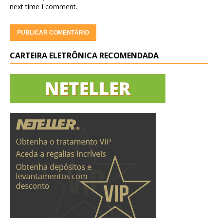
next time I comment.
CARTEIRA ELETRÔNICA RECOMENDADA