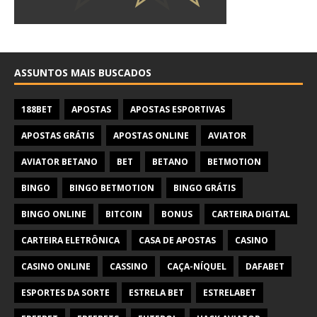
ASSUNTOS MAIS BUSCADOS
188BET
APOSTAS
APOSTAS ESPORTIVAS
APOSTAS GRÁTIS
APOSTAS ONLINE
AVIATOR
AVIATOR BETANO
BET
BETANO
BETMOTION
BINGO
BINGO BETMOTION
BINGO GRÁTIS
BINGO ONLINE
BITCOIN
BONUS
CARTEIRA DIGITAL
CARTEIRA ELETRÔNICA
CASA DE APOSTAS
CASINO
CASINO ONLINE
CASSINO
CAÇA-NÍQUEL
DAFABET
ESPORTES DA SORTE
ESTRELA BET
ESTRELABET