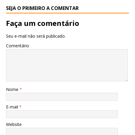
SEJA O PRIMEIRO A COMENTAR
Faça um comentário
Seu e-mail não será publicado.
Comentário
Nome
*
E-mail
*
Website