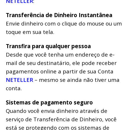
NETELLER
:
Transferência de Dinheiro Instantânea
Envie dinheiro com o clique do mouse ou um
toque em sua tela.
Transfira para qualquer pessoa
Desde que você tenha um endereço de e-
mail de seu destinatário, ele pode receber
pagamentos online a partir de sua Conta
NETELLER
– mesmo se ainda não tiver uma
conta.
Sistemas de pagamento seguro
Quando você envia dinheiro através de
serviço de Transferência de Dinheiro, você
está se protegendo com os sistemas de