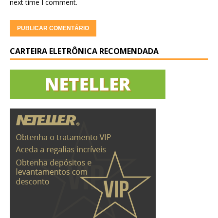
next time I comment.
CARTEIRA ELETRÔNICA RECOMENDADA