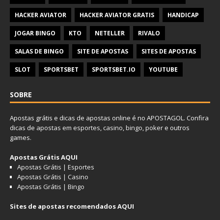
HACKER AVIATOR
HACKER AVIATOR GRATIS
HANDICAP
JOGAR BINGO
KTO
NETELLER
RIVALO
SALAS DE BINGO
SITE DE APOSTAS
SITES DE APOSTAS
SLOT
SPORTSBET
SPORTSBET.IO
YOUTUBE
SOBRE
Apostas grátis e dicas de apostas online é no APOSTAGOL. Confira
dicas de
apostas em esportes
,
casino
,
bingo
,
poker
e outros
games.
Apostas Grátis AQUI
Apostas Grátis | Esportes
Apostas Grátis | Casino
Apostas Grátis | Bingo
Sites de apostas recomendados AQUI