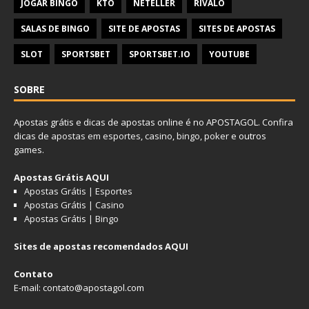
JOGAR BINGO
KTO
NETELLER
RIVALO
SALAS DE BINGO
SITE DE APOSTAS
SITES DE APOSTAS
SLOT
SPORTSBET
SPORTSBET.IO
YOUTUBE
SOBRE
Apostas grátis e dicas de apostas online é no APOSTAGOL. Confira
dicas de
apostas em esportes
,
casino
,
bingo
,
poker
e outros
games.
Apostas Grátis AQUI
Apostas Grátis | Esportes
Apostas Grátis | Casino
Apostas Grátis | Bingo
Sites de apostas recomendados AQUI
Contato
E-mail: contato@apostagol.com