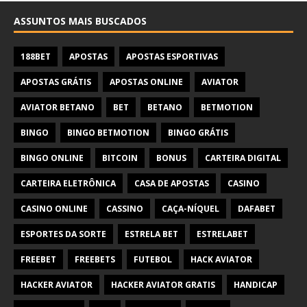
ASSUNTOS MAIS BUSCADOS
188BET
APOSTAS
APOSTAS ESPORTIVAS
APOSTAS GRÁTIS
APOSTAS ONLINE
AVIATOR
AVIATOR BETANO
BET
BETANO
BETMOTION
BINGO
BINGO BETMOTION
BINGO GRÁTIS
BINGO ONLINE
BITCOIN
BONUS
CARTEIRA DIGITAL
CARTEIRA ELETRÔNICA
CASA DE APOSTAS
CASINO
CASINO ONLINE
CASSINO
CAÇA-NÍQUEL
DAFABET
ESPORTES DA SORTE
ESTRELA BET
ESTRELABET
FREEBET
FREEBETS
FUTEBOL
HACK AVIATOR
HACKER AVIATOR
HACKER AVIATOR GRATIS
HANDICAP