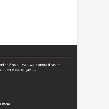
 online é no APOSTAGOL. Confira dicas de
o
,
poker
e outros games.
s AQUI