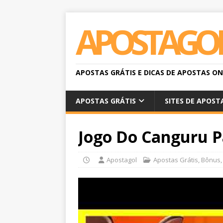
APOSTAGO
APOSTAS GRÁTIS E DICAS DE APOSTAS ON
APOSTAS GRÁTIS
SITES DE APOST
Jogo Do Canguru
Apostagol
Apostas Grátis
,
Bônus