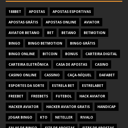
188BET
APOSTAS
APOSTAS ESPORTIVAS
APOSTAS GRÁTIS
APOSTAS ONLINE
AVIATOR
AVIATOR BETANO
BET
BETANO
BETMOTION
BINGO
BINGO BETMOTION
BINGO GRÁTIS
BINGO ONLINE
BITCOIN
BONUS
CARTEIRA DIGITAL
CARTEIRA ELETRÔNICA
CASA DE APOSTAS
CASINO
CASINO ONLINE
CASSINO
CAÇA-NÍQUEL
DAFABET
ESPORTES DA SORTE
ESTRELA BET
ESTRELABET
FREEBET
FREEBETS
FUTEBOL
HACK AVIATOR
HACKER AVIATOR
HACKER AVIATOR GRATIS
HANDICAP
JOGAR BINGO
KTO
NETELLER
RIVALO
SALAS DE BINGO
SITE DE APOSTAS
SITES DE APOSTAS