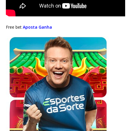
Free bet
Aposta Ganha