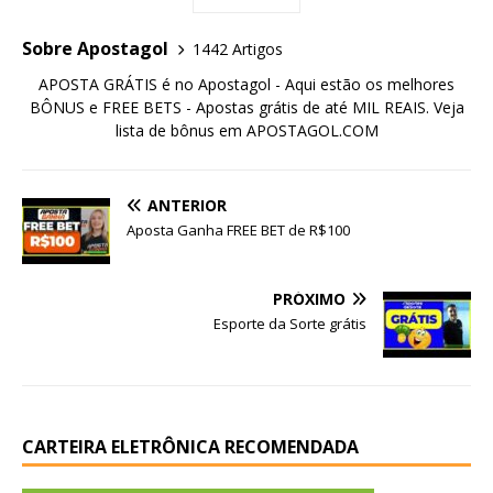
Sobre Apostagol
1442 Artigos
APOSTA GRÁTIS é no Apostagol - Aqui estão os melhores
BÔNUS e FREE BETS - Apostas grátis de até MIL REAIS. Veja
lista de bônus em APOSTAGOL.COM
ANTERIOR
Aposta Ganha FREE BET de R$100
PRÓXIMO
Esporte da Sorte grátis
CARTEIRA ELETRÔNICA RECOMENDADA