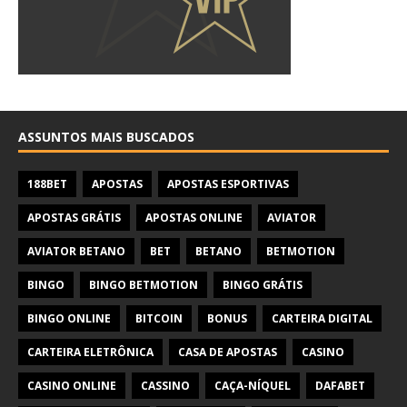
ASSUNTOS MAIS BUSCADOS
188BET
APOSTAS
APOSTAS ESPORTIVAS
APOSTAS GRÁTIS
APOSTAS ONLINE
AVIATOR
AVIATOR BETANO
BET
BETANO
BETMOTION
BINGO
BINGO BETMOTION
BINGO GRÁTIS
BINGO ONLINE
BITCOIN
BONUS
CARTEIRA DIGITAL
CARTEIRA ELETRÔNICA
CASA DE APOSTAS
CASINO
CASINO ONLINE
CASSINO
CAÇA-NÍQUEL
DAFABET