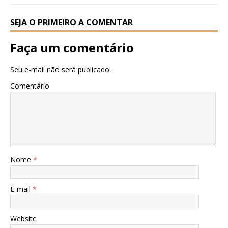
SEJA O PRIMEIRO A COMENTAR
Faça um comentário
Seu e-mail não será publicado.
Comentário
Nome
*
E-mail
*
Website