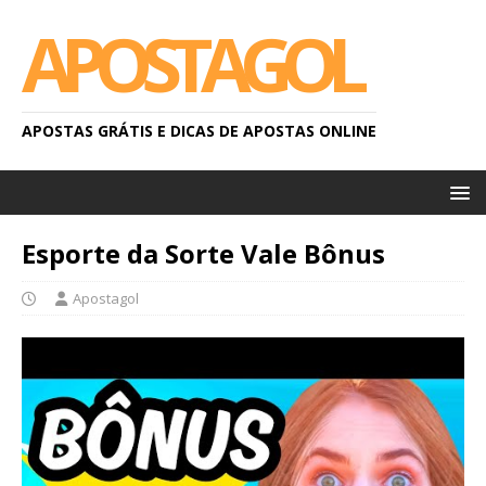
APOSTAGOL
APOSTAS GRÁTIS E DICAS DE APOSTAS ONLINE
Esporte da Sorte Vale Bônus
Apostagol