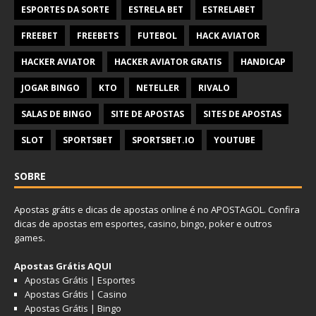
ESPORTES DA SORTE
ESTRELA BET
ESTRELABET
FREEBET
FREEBETS
FUTEBOL
HACK AVIATOR
HACKER AVIATOR
HACKER AVIATOR GRATIS
HANDICAP
JOGAR BINGO
KTO
NETELLER
RIVALO
SALAS DE BINGO
SITE DE APOSTAS
SITES DE APOSTAS
SLOT
SPORTSBET
SPORTSBET.IO
YOUTUBE
SOBRE
Apostas grátis e dicas de apostas online é no APOSTAGOL. Confira
dicas de
apostas em esportes
,
casino
,
bingo
,
poker
e outros
games.
Apostas Grátis AQUI
Apostas Grátis | Esportes
Apostas Grátis | Casino
Apostas Grátis | Bingo