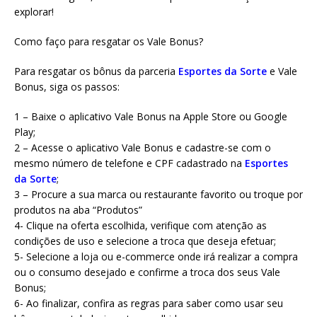
explorar!
Como faço para resgatar os Vale Bonus?
Para resgatar os bônus da parceria
Esportes da Sorte
e Vale
Bonus, siga os passos:
1 – Baixe o aplicativo Vale Bonus na Apple Store ou Google
Play;
2 – Acesse o aplicativo Vale Bonus e cadastre-se com o
mesmo número de telefone e CPF cadastrado na
Esportes
da Sorte
;
3 – Procure a sua marca ou restaurante favorito ou troque por
produtos na aba “Produtos”
4- Clique na oferta escolhida, verifique com atenção as
condições de uso e selecione a troca que deseja efetuar;
5- Selecione a loja ou e-commerce onde irá realizar a compra
ou o consumo desejado e confirme a troca dos seus Vale
Bonus;
6- Ao finalizar, confira as regras para saber como usar seu