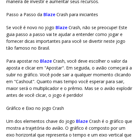
maneira de investir e aumentar seus recursos.
Passo a Passo da
Blaze
Crash para iniciantes
Se você é novo no jogo
Blaze
Crash, não se preocupe! Este
guia passo a passo vai te ajudar a entender como jogar e
fornecer dicas importantes para você se divertir neste jogo
tão famoso no Brasil.
Para apostar no
Blaze
Crash, você deve escolher o valor da
aposta e clicar em "Apostar". Em seguida, o avião começará a
subir no gráfico. Você pode sair a qualquer momento clicando
em "Cashout". Quanto mais tempo você esperar para sair,
maior será o multiplicador e o prêmio. Mas se o avião explodir
antes de você clicar, o jogo é perdido!
Gráfico e Eixo no jogo Crash
Um dos elementos chave do jogo
Blaze
Crash é o gráfico que
mostra a trajetória do avião. O gráfico é composto por um
eixo horizontal que representa o tempo e um eixo vertical que