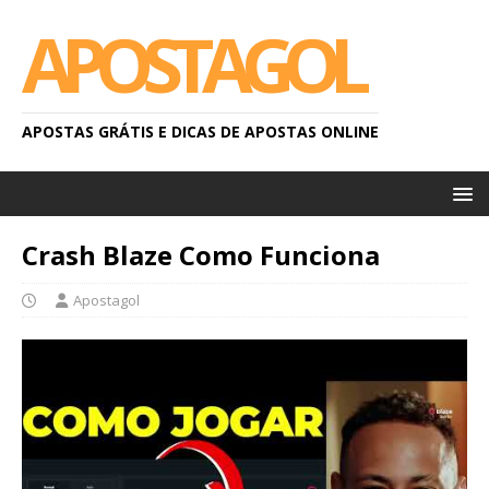
APOSTAGOL
APOSTAS GRÁTIS E DICAS DE APOSTAS ONLINE
Crash Blaze Como Funciona
Apostagol