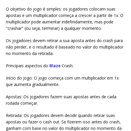
O objetivo do jogo é simples: os jogadores colocam suas
apostas e um multiplicador começa a crescer a partir de 1x. O
multiplicador pode aumentar indefinidamente, mas pode
"crashar" (ou seja, terminar) a qualquer momento.
Os jogadores devem retirar a sua aposta antes do crash para
não perder, e o resultado é baseado no valor do multiplicador
no momento da retirada.
Principais aspectos do
Blaze
Crash:
Início do Jogo: O jogo começa com um multiplicador em 1x
que aumenta gradualmente.
Apostas: Os jogadores fazem suas apostas antes de cada
rodada começar.
Retirada: Os jogadores devem decidir quando retirar suas
apostas ou fazer o cash out. Se fizerem isso antes do crash,
ganham com base no valor do multiplicador no momento da