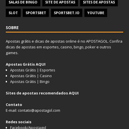
SALAS DE BINGO
SITE DE APOSTAS
SITES DE APOSTAS
SLOT
SPORTSBET
SPORTSBET.IO
YOUTUBE
SOBRE
Apostas grátis e dicas de apostas online é no APOSTAGOL. Confira
dicas de
apostas em esportes
,
casino
,
bingo
,
poker
e outros
games.
Apostas Grátis AQUI
Apostas Grátis | Esportes
Apostas Grátis | Casino
Apostas Grátis | Bingo
Sites de apostas recomendados AQUI
Contato
E-mail: contato@apostagol.com
Redes sociais
Facebook/Apostagol