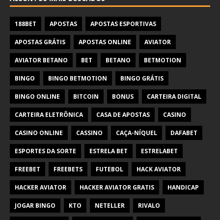
188BET
APOSTAS
APOSTAS ESPORTIVAS
APOSTAS GRÁTIS
APOSTAS ONLINE
AVIATOR
AVIATOR BETANO
BET
BETANO
BETMOTION
BINGO
BINGO BETMOTION
BINGO GRÁTIS
BINGO ONLINE
BITCOIN
BONUS
CARTEIRA DIGITAL
CARTEIRA ELETRÔNICA
CASA DE APOSTAS
CASINO
CASINO ONLINE
CASSINO
CAÇA-NÍQUEL
DAFABET
ESPORTES DA SORTE
ESTRELA BET
ESTRELABET
FREEBET
FREEBETS
FUTEBOL
HACK AVIATOR
HACKER AVIATOR
HACKER AVIATOR GRATIS
HANDICAP
JOGAR BINGO
KTO
NETELLER
RIVALO