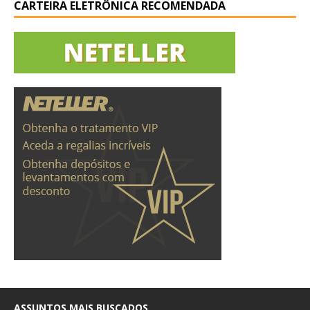
CARTEIRA ELETRÔNICA RECOMENDADA
ASSUNTOS MAIS BUSCADOS