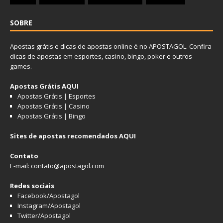
SOBRE
Apostas grátis e dicas de apostas online é no APOSTAGOL. Confira
dicas de
apostas em esportes
,
casino
,
bingo
,
poker
e outros
games.
Apostas Grátis AQUI
Apostas Grátis | Esportes
Apostas Grátis | Casino
Apostas Grátis | Bingo
Sites de apostas recomendados AQUI
Contato
E-mail: contato@apostagol.com
Redes sociais
Facebook/Apostagol
Instagram/Apostagol
Twitter/Apostagol