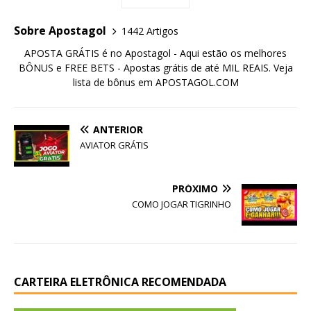
Sobre Apostagol
1442 Artigos
APOSTA GRÁTIS é no Apostagol - Aqui estão os melhores
BÔNUS e FREE BETS - Apostas grátis de até MIL REAIS. Veja
lista de bônus em APOSTAGOL.COM
ANTERIOR
AVIATOR GRÁTIS
PRÓXIMO
COMO JOGAR TIGRINHO
CARTEIRA ELETRÔNICA RECOMENDADA