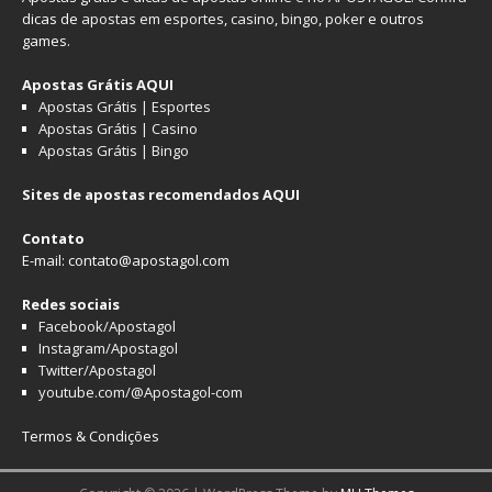
dicas de
apostas em esportes
,
casino
,
bingo
,
poker
e outros
games.
Apostas Grátis AQUI
Apostas Grátis | Esportes
Apostas Grátis | Casino
Apostas Grátis | Bingo
Sites de apostas recomendados AQUI
Contato
E-mail: contato@apostagol.com
Redes sociais
Facebook/Apostagol
Instagram/Apostagol
Twitter/Apostagol
youtube.com/@Apostagol-com
Termos & Condições