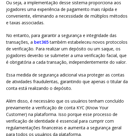
Ou seja, a implementação desse sistema proporciona aos
jogadores uma experiência de pagamento mais rápida e
conveniente, eliminando a necessidade de múltiplos métodos
e taxas associadas.
No entanto, para garantir a segurança e integridade das
transações, a
bet365
também estabeleceu novos protocolos
de verificação. Para realizar um depósito ou um saque, os
jogadores deverão se submeter a uma verificação facial, que
é obrigatória a cada transação, independentemente do valor.
Essa medida de segurança adicional visa proteger as contas
de atividades fraudulentas, garantindo que apenas o titular da
conta está realizando o depósito.
Além disso, é necessário que os usuários tenham concluído
previamente a verificação de conta KYC (Know Your
Customer) na plataforma. Isso porque esse processo de
verificação de identidade é essencial para cumprir com
regulamentações financeiras e aumenta a segurança geral
para todos os usuários da plataforma.