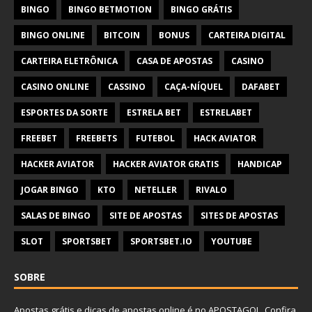
BINGO
BINGO BETMOTION
BINGO GRÁTIS
BINGO ONLINE
BITCOIN
BONUS
CARTEIRA DIGITAL
CARTEIRA ELETRÔNICA
CASA DE APOSTAS
CASINO
CASINO ONLINE
CASSINO
CAÇA-NÍQUEL
DAFABET
ESPORTES DA SORTE
ESTRELA BET
ESTRELABET
FREEBET
FREEBETS
FUTEBOL
HACK AVIATOR
HACKER AVIATOR
HACKER AVIATOR GRATIS
HANDICAP
JOGAR BINGO
KTO
NETELLER
RIVALO
SALAS DE BINGO
SITE DE APOSTAS
SITES DE APOSTAS
SLOT
SPORTSBET
SPORTSBET.IO
YOUTUBE
SOBRE
Apostas grátis e dicas de apostas online é no APOSTAGOL. Confira