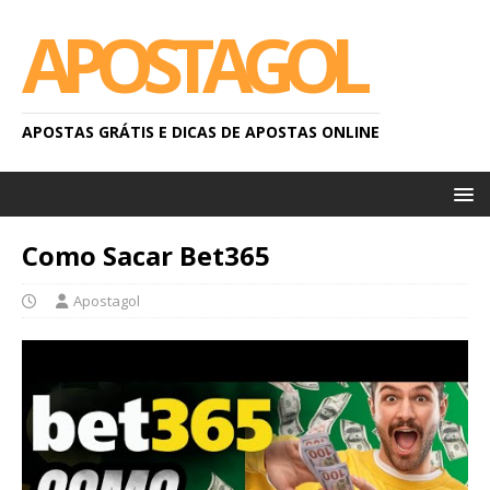
APOSTAGOL
APOSTAS GRÁTIS E DICAS DE APOSTAS ONLINE
Como Sacar Bet365
Apostagol