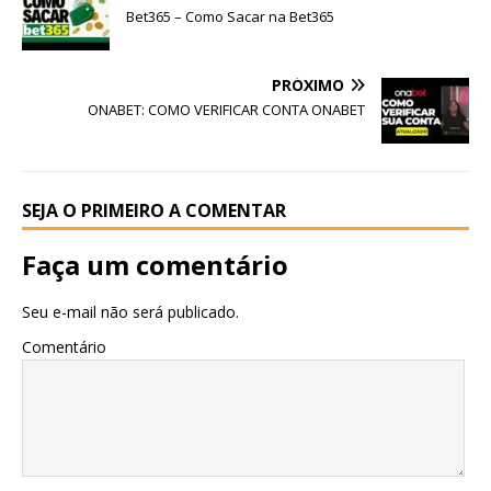
Bet365 – Como Sacar na Bet365
PRÓXIMO
ONABET: COMO VERIFICAR CONTA ONABET
SEJA O PRIMEIRO A COMENTAR
Faça um comentário
Seu e-mail não será publicado.
Comentário