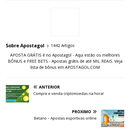
Sobre Apostagol
1442 Artigos
APOSTA GRÁTIS é no Apostagol - Aqui estão os melhores
BÔNUS e FREE BETS - Apostas grátis de até MIL REAIS. Veja
lista de bônus em APOSTAGOL.COM
ANTERIOR
Compre e venda criptomoedas na hora!
PRÓXIMO
Betano – Apostas esportivas online