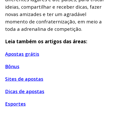
ideias, compartilhar e receber dicas, fazer
novas amizades e ter um agradável
momento de confraternização, em meio a
toda a adrenalina de competição.
Leia também os artigos das áreas:
Apostas grátis
Bônus
Sites de apostas
Dicas de apostas
Esportes