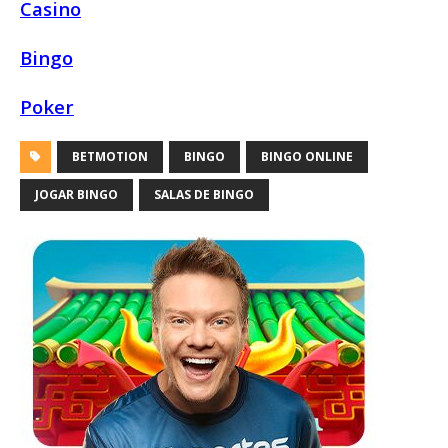
Casino
Bingo
Poker
BETMOTION
BINGO
BINGO ONLINE
JOGAR BINGO
SALAS DE BINGO