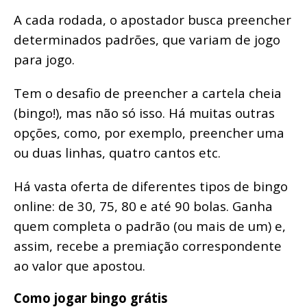
A cada rodada, o apostador busca preencher
determinados padrões, que variam de jogo
para jogo.
Tem o desafio de preencher a cartela cheia
(bingo!), mas não só isso. Há muitas outras
opções, como, por exemplo, preencher uma
ou duas linhas, quatro cantos etc.
Há vasta oferta de diferentes tipos de bingo
online: de 30, 75, 80 e até 90 bolas. Ganha
quem completa o padrão (ou mais de um) e,
assim, recebe a premiação correspondente
ao valor que apostou.
Como jogar bingo grátis