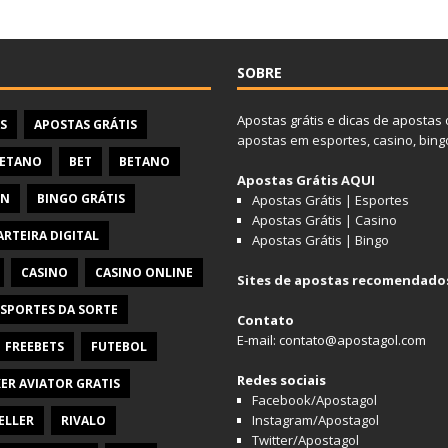
SOBRE
Apostas grátis e dicas de apostas
S
APOSTAS GRÁTIS
apostas em esportes
,
casino
,
bing
BETANO
BET
BETANO
Apostas Grátis AQUI
ON
BINGO GRÁTIS
Apostas Grátis | Esportes
Apostas Grátis | Casino
ARTEIRA DIGITAL
Apostas Grátis | Bingo
CASINO
CASINO ONLINE
Sites de apostas recomendado
ESPORTES DA SORTE
Contato
E-mail: contato@apostagol.com
FREEBETS
FUTEBOL
Redes sociais
ER AVIATOR GRATIS
Facebook/Apostagol
Instagram/Apostagol
ELLER
RIVALO
Twitter/Apostagol