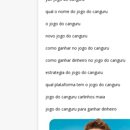
qual o nome do jogo do canguru
o jogo do canguru
novo jogo do canguru
como ganhar no jogo do canguru
como ganhar dinheiro no jogo do canguru
estrategia do jogo do canguru
qual plataforma tem o jogo do canguru
jogo do canguru carlinhos maia
jogo do canguru para ganhar dinheiro