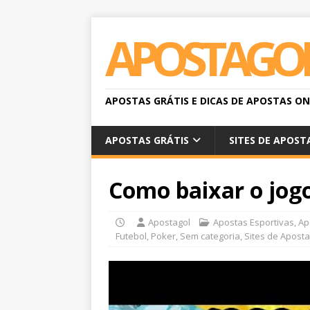
APOSTAGO
APOSTAS GRÁTIS E DICAS DE APOSTAS ON
APOSTAS GRÁTIS
SITES DE APOST
Como baixar o jog
Apostagol
Apostas Esportivas
,
Ap
Futebol
,
Poker
,
Sem categoria
,
Sites de Apost