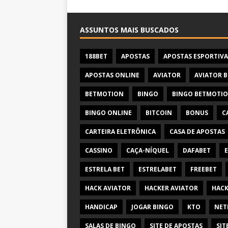
ASSUNTOS MAIS BUSCADOS
188BET
APOSTAS
APOSTAS ESPORTIVA
APOSTAS ONLINE
AVIATOR
AVIATOR 
BETMOTION
BINGO
BINGO BETMOTI
BINGO ONLINE
BITCOIN
BONUS
C
CARTEIRA ELETRÔNICA
CASA DE APOSTAS
CASSINO
CAÇA-NÍQUEL
DAFABET
ESTRELA BET
ESTRELABET
FREEBET
HACK AVIATOR
HACKER AVIATOR
HACK
HANDICAP
JOGAR BINGO
KTO
NET
SALAS DE BINGO
SITE DE APOSTAS
SIT