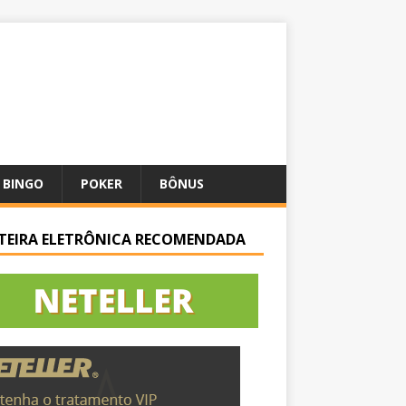
BINGO
POKER
BÔNUS
TEIRA ELETRÔNICA RECOMENDADA