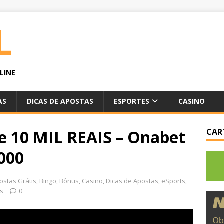
L
LINE
AS
DICAS DE APOSTAS
ESPORTES
CASINO
10 MIL REAIS – Onabet
CAR
000
ostas Grátis
,
Bingo
,
Bônus
,
Casino
,
Dicas de Apostas
,
eSports
,
as
0