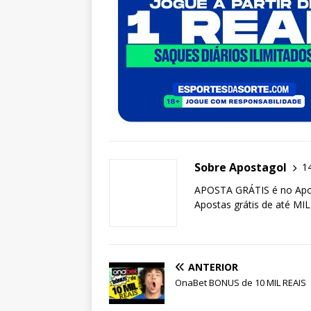
Sobre Apostagol
1
APOSTA GRÁTIS é no Apos
Apostas grátis de até M
ANTERIOR
OnaBet BONUS de 10 MIL REAIS