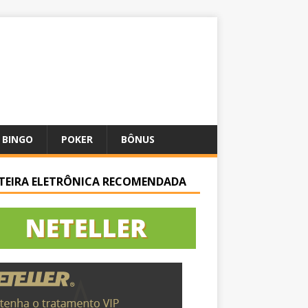
BINGO
POKER
BÔNUS
TEIRA ELETRÔNICA RECOMENDADA