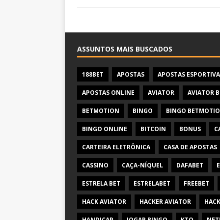
ASSUNTOS MAIS BUSCADOS
188BET
APOSTAS
APOSTAS ESPORTIVA
APOSTAS ONLINE
AVIATOR
AVIATOR 
BETMOTION
BINGO
BINGO BETMOTI
BINGO ONLINE
BITCOIN
BONUS
C
CARTEIRA ELETRÔNICA
CASA DE APOSTAS
CASSINO
CAÇA-NÍQUEL
DAFABET
ESTRELA BET
ESTRELABET
FREEBET
HACK AVIATOR
HACKER AVIATOR
HACK
HANDICAP
JOGAR BINGO
KTO
NET