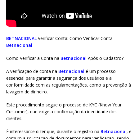
BETNACIONAL
Verificar Conta: Como Verificar Conta
Betnacional
Como Verificar a Conta na
Betnacional
Após o Cadastro?
A verificação de conta na
Betnacional
é um processo
essencial para garantir a segurança dos usuários e a
conformidade com as regulamentações, como a prevenção à
lavagem de dinheiro.
Este procedimento segue o processo de KYC (Know Your
Customer), que exige a confirmação da identidade dos
clientes.
É interessante dizer que, durante o registro na
Betnacional
, é
comum a solicitação de documentos para verificação, sendo