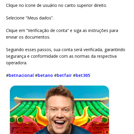
Clique no ícone de usuário no canto superior direito.
Selecione “Meus dados”.
Clique em “Verificação de conta” e siga as instruções para
enviar os documentos.
Seguindo esses passos, sua conta será verificada, garantindo
segurança e conformidade com as normas da respectiva
operadora.
#
betnacional
#
betano
#
betfair
#
bet365