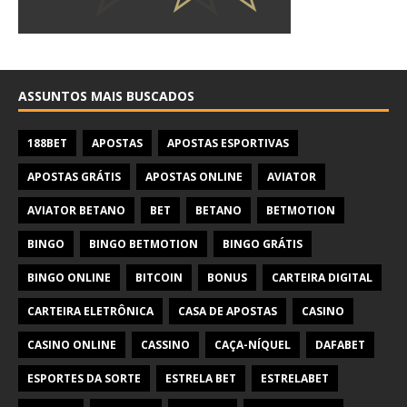
ASSUNTOS MAIS BUSCADOS
188BET
APOSTAS
APOSTAS ESPORTIVAS
APOSTAS GRÁTIS
APOSTAS ONLINE
AVIATOR
AVIATOR BETANO
BET
BETANO
BETMOTION
BINGO
BINGO BETMOTION
BINGO GRÁTIS
BINGO ONLINE
BITCOIN
BONUS
CARTEIRA DIGITAL
CARTEIRA ELETRÔNICA
CASA DE APOSTAS
CASINO
CASINO ONLINE
CASSINO
CAÇA-NÍQUEL
DAFABET
ESPORTES DA SORTE
ESTRELA BET
ESTRELABET