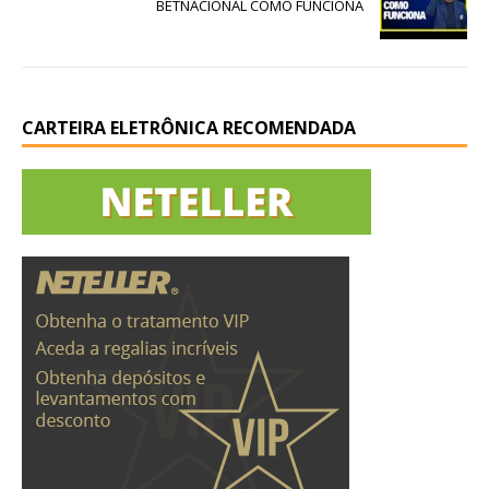
BETNACIONAL COMO FUNCIONA
CARTEIRA ELETRÔNICA RECOMENDADA