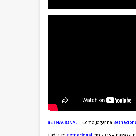
BETNACIONAL
– Como Jogar na
Betnacion
Cadastro
Betnacional
em 2025 – Passo a Pa