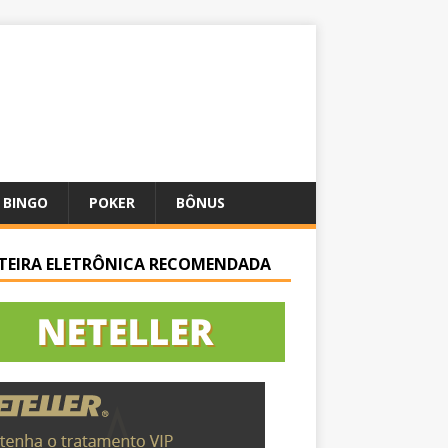
BINGO
POKER
BÔNUS
TEIRA ELETRÔNICA RECOMENDADA