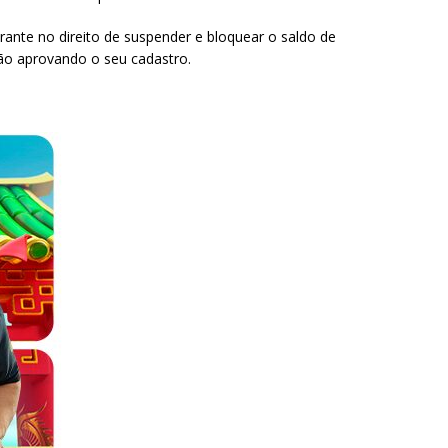
rante no direito de suspender e bloquear o saldo de
não aprovando o seu cadastro.