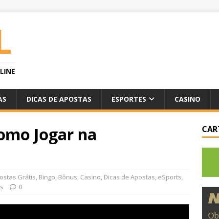
L
LINE
AS
DICAS DE APOSTAS
ESPORTES
CASINO
mo Jogar na
CAR
ostas Grátis
,
Bingo
,
Bônus
,
Casino
,
Dicas de Apostas
,
eSports
,
as
0