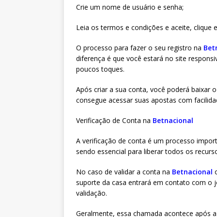
Crie um nome de usuário e senha;
Leia os termos e condições e aceite, clique 
O processo para fazer o seu registro na
Bet
diferença é que você estará no site respon
poucos toques.
Após criar a sua conta, você poderá baixar o
consegue acessar suas apostas com facilidad
Verificação de Conta na
Betnacional
A verificação de conta é um processo import
sendo essencial para liberar todos os recur
No caso de validar a conta na
Betnacional
o
suporte da casa entrará em contato com o 
validação.
Geralmente, essa chamada acontece após a pr