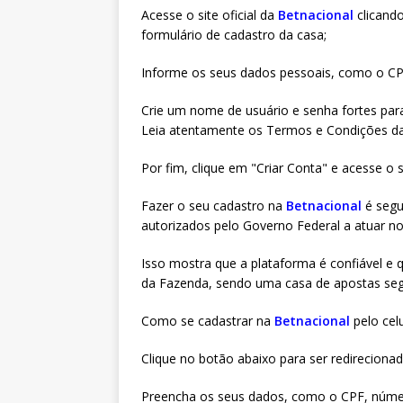
Acesse o site oficial da
Betnacional
clicando
formulário de cadastro da casa;
Informe os seus dados pessoais, como o CPF,
Crie um nome de usuário e senha fortes par
Leia atentamente os Termos e Condições da 
Por fim, clique em "Criar Conta" e acesse o 
Fazer o seu cadastro na
Betnacional
é segu
autorizados pelo Governo Federal a atuar no 
Isso mostra que a plataforma é confiável e 
da Fazenda, sendo uma casa de apostas segu
Como se cadastrar na
Betnacional
pelo celu
Clique no botão abaixo para ser redireciona
Preencha os seus dados, como o CPF, número