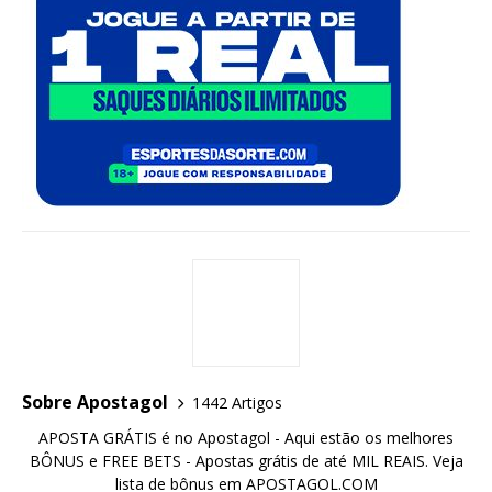
Sobre Apostagol
1442 Artigos
APOSTA GRÁTIS é no Apostagol - Aqui estão os melhores
BÔNUS e FREE BETS - Apostas grátis de até MIL REAIS. Veja
lista de bônus em APOSTAGOL.COM