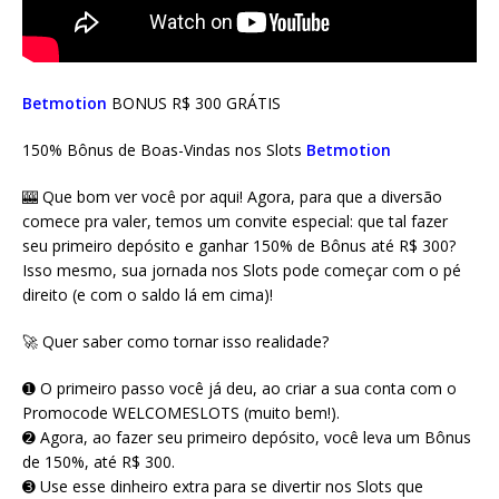
Betmotion
BONUS R$ 300 GRÁTIS
150% Bônus de Boas-Vindas nos Slots
Betmotion
🎰 Que bom ver você por aqui! Agora, para que a diversão
comece pra valer, temos um convite especial: que tal fazer
seu primeiro depósito e ganhar 150% de Bônus até R$ 300?
Isso mesmo, sua jornada nos Slots pode começar com o pé
direito (e com o saldo lá em cima)!
🚀 Quer saber como tornar isso realidade?
➊ O primeiro passo você já deu, ao criar a sua conta com o
Promocode WELCOMESLOTS (muito bem!).
➋ Agora, ao fazer seu primeiro depósito, você leva um Bônus
de 150%, até R$ 300.
➌ Use esse dinheiro extra para se divertir nos Slots que