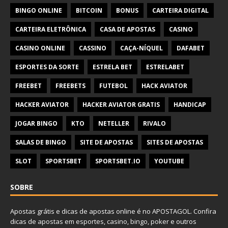
BINGO ONLINE
BITCOIN
BONUS
CARTEIRA DIGITAL
CARTEIRA ELETRÔNICA
CASA DE APOSTAS
CASINO
CASINO ONLINE
CASSINO
CAÇA-NÍQUEL
DAFABET
ESPORTES DA SORTE
ESTRELA BET
ESTRELABET
FREEBET
FREEBETS
FUTEBOL
HACK AVIATOR
HACKER AVIATOR
HACKER AVIATOR GRATIS
HANDICAP
JOGAR BINGO
KTO
NETELLER
RIVALO
SALAS DE BINGO
SITE DE APOSTAS
SITES DE APOSTAS
SLOT
SPORTSBET
SPORTSBET.IO
YOUTUBE
SOBRE
Apostas grátis e dicas de apostas online é no APOSTAGOL. Confira
dicas de
apostas em esportes
,
casino
,
bingo
,
poker
e outros