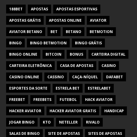
188BET
APOSTAS
APOSTAS ESPORTIVAS
APOSTAS GRÁTIS
APOSTAS ONLINE
AVIATOR
AVIATOR BETANO
BET
BETANO
BETMOTION
BINGO
BINGO BETMOTION
BINGO GRÁTIS
BINGO ONLINE
BITCOIN
BONUS
CARTEIRA DIGITAL
CARTEIRA ELETRÔNICA
CASA DE APOSTAS
CASINO
CASINO ONLINE
CASSINO
CAÇA-NÍQUEL
DAFABET
ESPORTES DA SORTE
ESTRELA BET
ESTRELABET
FREEBET
FREEBETS
FUTEBOL
HACK AVIATOR
HACKER AVIATOR
HACKER AVIATOR GRATIS
HANDICAP
JOGAR BINGO
KTO
NETELLER
RIVALO
SALAS DE BINGO
SITE DE APOSTAS
SITES DE APOSTAS