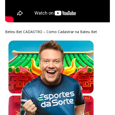
Beteu Bet CADASTRO – Como Cadastrar na Bateu Bet