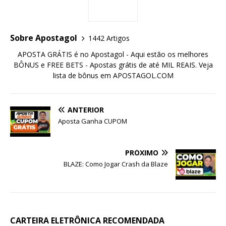
Sobre Apostagol
1442 Artigos
APOSTA GRÁTIS é no Apostagol - Aqui estão os melhores
BÔNUS e FREE BETS - Apostas grátis de até MIL REAIS. Veja
lista de bônus em APOSTAGOL.COM
ANTERIOR
Aposta Ganha CUPOM
PRÓXIMO
BLAZE: Como Jogar Crash da Blaze
CARTEIRA ELETRÔNICA RECOMENDADA