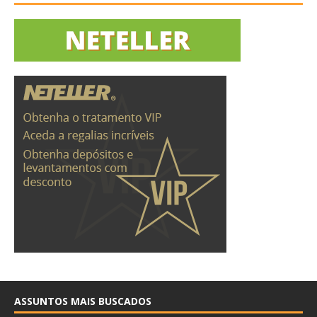
ASSUNTOS MAIS BUSCADOS