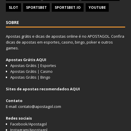
SLOT
SPORTSBET
SPORTSBET.IO
YOUTUBE
SOBRE
Apostas grátis e dicas de apostas online é no APOSTAGOL. Confira
dicas de
apostas em esportes
,
casino
,
bingo
,
poker
e outros
games.
Apostas Grátis AQUI
Apostas Grátis | Esportes
Apostas Grátis | Casino
Apostas Grátis | Bingo
Sites de apostas recomendados AQUI
Contato
E-mail: contato@apostagol.com
Redes sociais
Facebook/Apostagol
Instagram/Apostagol