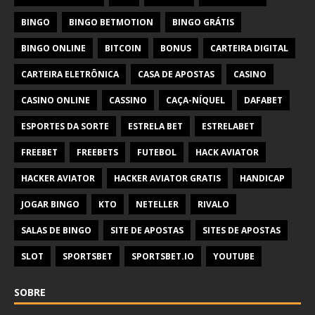
BINGO
BINGO BETMOTION
BINGO GRÁTIS
BINGO ONLINE
BITCOIN
BONUS
CARTEIRA DIGITAL
CARTEIRA ELETRÔNICA
CASA DE APOSTAS
CASINO
CASINO ONLINE
CASSINO
CAÇA-NÍQUEL
DAFABET
ESPORTES DA SORTE
ESTRELA BET
ESTRELABET
FREEBET
FREEBETS
FUTEBOL
HACK AVIATOR
HACKER AVIATOR
HACKER AVIATOR GRATIS
HANDICAP
JOGAR BINGO
KTO
NETELLER
RIVALO
SALAS DE BINGO
SITE DE APOSTAS
SITES DE APOSTAS
SLOT
SPORTSBET
SPORTSBET.IO
YOUTUBE
SOBRE