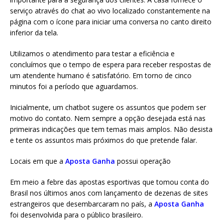
serviço através do chat ao vivo localizado constantemente na
página com o ícone para iniciar uma conversa no canto direito
inferior da tela.
Utilizamos o atendimento para testar a eficiência e
concluímos que o tempo de espera para receber respostas de
um atendente humano é satisfatório. Em torno de cinco
minutos foi a período que aguardamos.
Inicialmente, um chatbot sugere os assuntos que podem ser
motivo do contato. Nem sempre a opção desejada está nas
primeiras indicações que tem temas mais amplos. Não desista
e tente os assuntos mais próximos do que pretende falar.
Locais em que a
Aposta Ganha
possui operação
Em meio a febre das apostas esportivas que tomou conta do
Brasil nos últimos anos com lançamento de dezenas de sites
estrangeiros que desembarcaram no país, a
Aposta Ganha
foi desenvolvida para o público brasileiro.