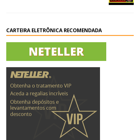
CARTEIRA ELETRÔNICA RECOMENDADA