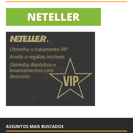
ASSUNTOS MAIS BUSCADOS