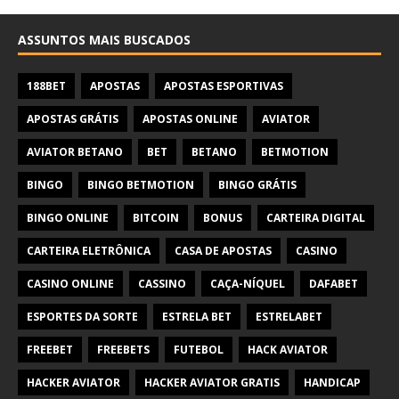
ASSUNTOS MAIS BUSCADOS
188BET
APOSTAS
APOSTAS ESPORTIVAS
APOSTAS GRÁTIS
APOSTAS ONLINE
AVIATOR
AVIATOR BETANO
BET
BETANO
BETMOTION
BINGO
BINGO BETMOTION
BINGO GRÁTIS
BINGO ONLINE
BITCOIN
BONUS
CARTEIRA DIGITAL
CARTEIRA ELETRÔNICA
CASA DE APOSTAS
CASINO
CASINO ONLINE
CASSINO
CAÇA-NÍQUEL
DAFABET
ESPORTES DA SORTE
ESTRELA BET
ESTRELABET
FREEBET
FREEBETS
FUTEBOL
HACK AVIATOR
HACKER AVIATOR
HACKER AVIATOR GRATIS
HANDICAP