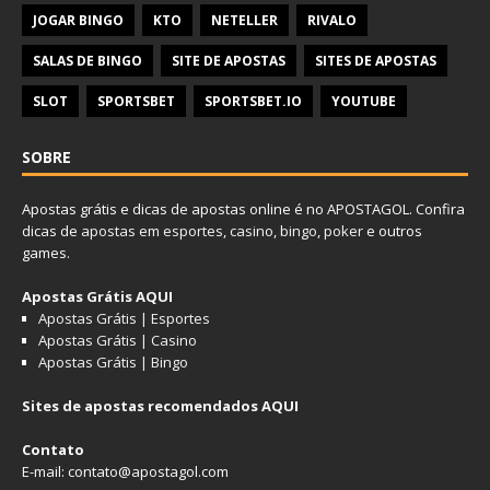
JOGAR BINGO
KTO
NETELLER
RIVALO
SALAS DE BINGO
SITE DE APOSTAS
SITES DE APOSTAS
SLOT
SPORTSBET
SPORTSBET.IO
YOUTUBE
SOBRE
Apostas grátis e dicas de apostas online é no APOSTAGOL. Confira
dicas de
apostas em esportes
,
casino
,
bingo
,
poker
e outros
games.
Apostas Grátis AQUI
Apostas Grátis | Esportes
Apostas Grátis | Casino
Apostas Grátis | Bingo
Sites de apostas recomendados AQUI
Contato
E-mail: contato@apostagol.com